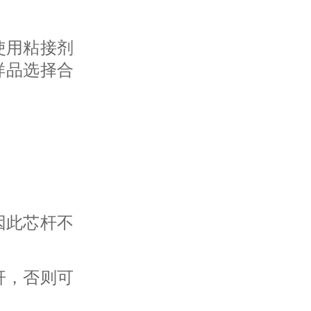
使用粘接剂
样品选择合
闪蒸进样装置
因此芯杆不
WH619X防爆氢气发生器
杆，否则可