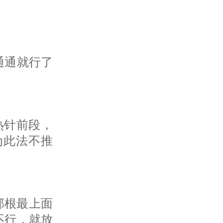
WH905X-3/2 多路气袋排气器
通通就行了
热针前段，
为此法不推
。
WH039X多路气袋进样器
那根最上面
不行，就放