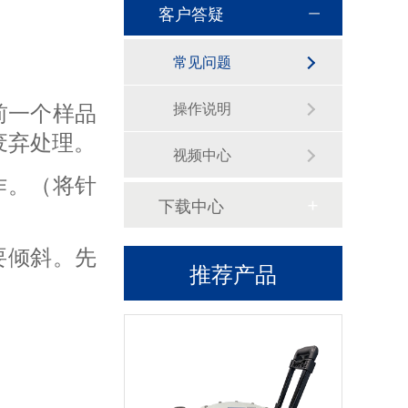
客户答疑
常见问题
WH014X闪蒸气化器
前一个样品
操作说明
废弃处理。
视频中心
作。（将针
下载中心
要倾斜。先
推荐产品
WHGC2020型在线色谱仪