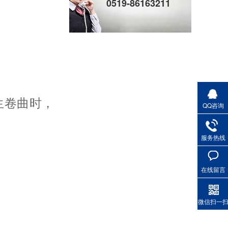
0519-86163211
WH621X便携式气相色谱仪
发生卷曲时，
QQ咨询
服务热线
WH007XB型便携式原油燃料油硫化氢测定仪
在线留言
微信扫一