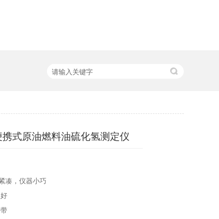
型便携式原油燃料油硫化氢测定仪
构紧凑，仪器小巧
性好
携带