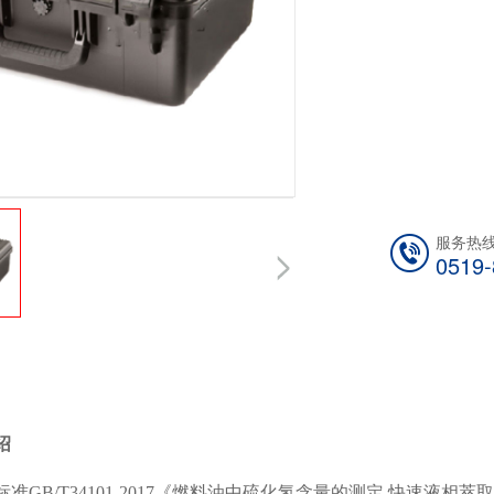
服务热
0519
绍
标准
GB/T34101-2017《燃料油中硫化氢含量的测定 快速