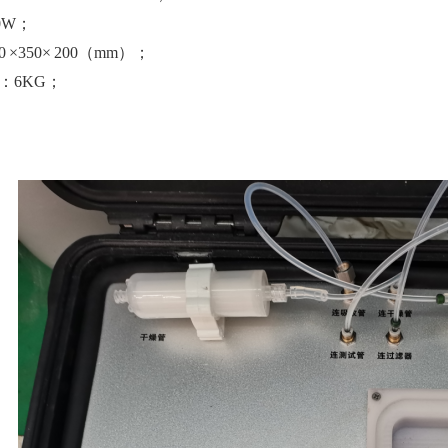
0W；
0
×
350
×
200
（
mm）；
：
6KG；