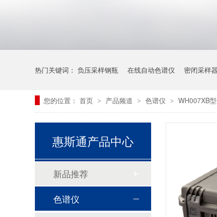
WH703X全自动磨银片机使用说明
热门关键词：
负压采样钢瓶
在线自动色谱仪
密闭采样
您的位置：
首页
产品频道
色谱仪
WH007X
>
>
>
惠斯通产品中心
动火作业指电焊等有明火的作业
新品推荐
色谱仪