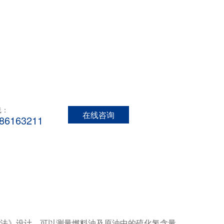
线：
在线咨询
-86163211
液相萃取法》设计，可以测量燃料油及原油中的硫化氢含量