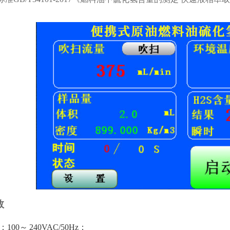
数
：
100
～
240VAC/50Hz；