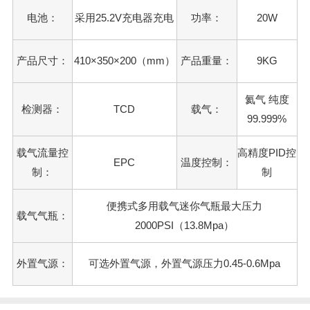
电池：
采用25.2V充电器充电
功率：
20W
产品尺寸：
410×350×200（mm）
产品重量：
9KG
氦气 纯度
检测器：
TCD
载气：
99.999%
载气流量控
高精度PID控
EPC
温度控制：
制：
制
便携式多用载气迷你气瓶最大压力
载气气瓶：
2000PSI（13.8Mpa）
外置气源：
可选外置气源，外置气源压力0.45-0.6Mpa